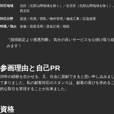
対応地域
北区（北部山間地域を除く）
右京区（北部山間地域を除く）
西京区
対応分野
賃貸
売買
買取
物件管理
修繕工事
応急措置
特徴／強み
改修
資産活用
資金計画
相続
『損得勘定より善悪判断』 気分の良いサービスを心掛け取り
みます！
参画理由と自己PR
20年の経験を生かせる、又、社会に貢献できると思い申し込みま
て参りました。私の顧客対応のスタンスは、顧客の喜びを求める
的な取引を実現することが出来ました。
資格