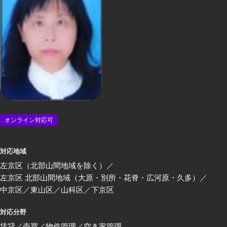
オンライン対応可
対応地域
左京区（北部山間地域を除く）
左京区 北部山間地域（大原・別所・花脊・広河原・久多）
中京区
東山区
山科区
下京区
対応分野
賃貸
売買
物件管理
空き家管理